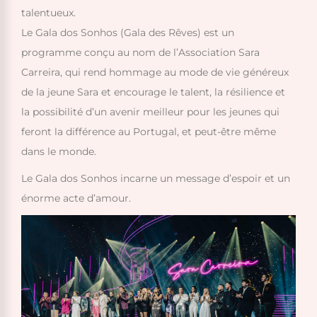
talentueux.
Le Gala dos Sonhos (Gala des Rêves) est un
programme conçu au nom de l’Association Sara
Carreira, qui rend hommage au mode de vie généreux
de la jeune Sara et encourage le talent, la résilience et
la possibilité d’un avenir meilleur pour les jeunes qui
feront la différence au Portugal, et peut-être même
dans le monde.
Le Gala dos Sonhos incarne un message d’espoir et un
énorme acte d’amour.